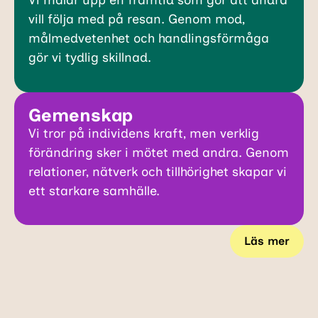
Vi målar upp en framtid som gör att andra
vill följa med på resan. Genom mod,
målmedvetenhet och handlingsförmåga
gör vi tydlig skillnad.
Gemenskap
Vi tror på individens kraft, men verklig
förändring sker i mötet med andra. Genom
relationer, nätverk och tillhörighet skapar vi
ett starkare samhälle.
Läs mer