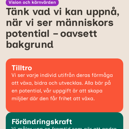
Vision och kärnvärden
Tänk vad vi kan uppnå,
när vi ser människors
potential – oavsett
bakgrund
Tilltro
Vi ser varje individ utifrån deras förmåga
att växa, bidra och utvecklas. Alla bär på
en potential, vår uppgift är att skapa
miljöer där den får frihet att växa.
Förändringskraft